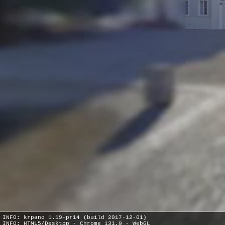
INFO: krpano 1.19-pr14 (build 2017-12-01)
INFO: HTML5/Desktop - Chrome 131.0 - WebGL